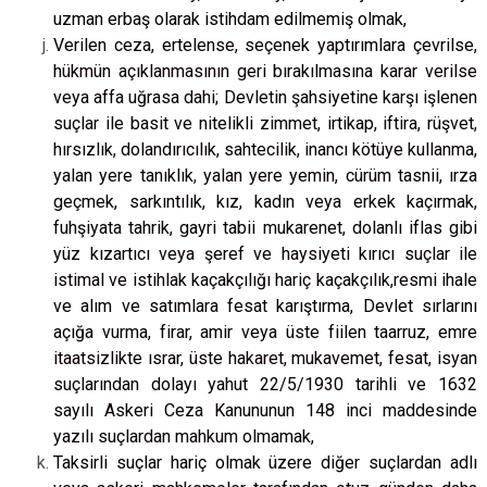
uzman erbaş olarak istihdam
edilmemiş olmak,
Verilen ceza, ertelense, seçenek yaptırımlara çevrilse,
hükmün açıklanmasının geri bırakılmasına karar verilse
veya affa uğrasa dahi; Devletin şahsiyetine karşı işlenen
suçlar ile basit ve nitelikli zimmet, irtikap, iftira, rüşvet,
hırsızlık, dolandırıcılık, sahtecilik, inancı kötüye kullanma,
yalan yere tanıklık
,
yalan yere yemin, cürüm tasnii, ırza
geçmek, sarkıntılık, kız, kadın veya erkek kaçırmak,
fuhşiyata tahrik, gayri tabii mukarenet, dolanlı iflas gibi
yüz kızartıcı veya şeref ve haysiyeti kırıcı suçlar ile
istimal ve istihlak kaçakçılığı hariç kaçakçılık,resmi ihale
ve alım ve satımlara fesat karıştırma, Devlet sırlarını
açığa vurma, firar, amir veya üste fiilen taarruz, emre
itaatsizlikte ısrar, üste hakaret, mukavemet, fesat, isyan
suçlarından dolayı yahut 22/5/1930 tarihli ve 1632
sayılı Askeri Ceza Kanununun 148 inci maddesinde
yazılı suçlardan mahkum olmamak,
Taksirli suçlar hariç olmak üzere diğer suçlardan adlı