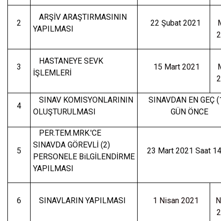
ARŞİV ARAŞTIRMASININ
2
22 Şubat 2021
YAPILMASI
2
HASTANEYE SEVK
3
15 Mart 2021
İŞLEMLERİ
2
SINAV KOMISYONLARININ
SINAVDAN EN GEÇ (
4
OLUŞTURULMASI
GÜN ÖNCE
PER.TEM.MRK.'CE
SINAVDA GÖREVLİ (2)
5
23 Mart 2021 Saat 14
PERSONELE
BiLGİLENDİRME
YAPILMASI
6
SINAVLARIN YAPILMASI
1 Nisan 2021
N
2