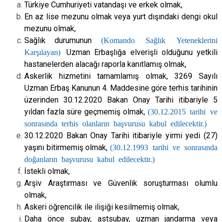
Türkiye Cumhuriyeti vatandaşı ve erkek olmak,
En az lise mezunu olmak veya yurt dışındaki dengi okul
mezunu olmak,
Sağlık durumunun
(Komando Sağlık Yeten
ek
leri
n
i
Karşılayan)
Uzman Erbaşlığa elverişli olduğunu yetkili
hastanelerden alacağı raporla kanıtlamış olmak,
Askerlik hizmetini tamamlamış olmak, 3269 Sayılı
Uzman Erbaş Kanunun 4. Maddesine göre terhis tarihinin
üzerinden 30.12.2020 Bakan Onay Tarihi itibariyle 5
yıldan fazla süre geçmemiş olmak
,
(30
.
12
.
2
015 tarihi ve
sonrasında terhis olanların başvurusu kabul edilecektir.)
30.12.2020 Bakan Onay Tarihi itibariyle yirmi yedi (27)
yaşını bitirmemiş olmak,
(30
.
12
.
1993 tarihi ve sonrasında
doğanların başvurusu kabul edilecektir.)
İstekli olmak,
Arşiv Araştırması ve Güvenlik soruşturması olumlu
olmak,
Askeri öğrencilik ile ilişiği kesilmemiş olmak,
Daha önce subay, astsubay, uzman jandarma veya