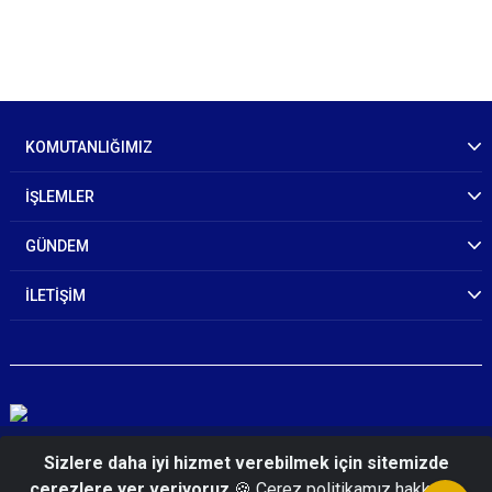
KOMUTANLIĞIMIZ
İŞLEMLER
GÜNDEM
İLETİŞİM
© 2026 Siirt İl Jandarma Komutanlığı
Sizlere daha iyi hizmet verebilmek için sitemizde
çerezlere yer veriyoruz
🍪 Çerez politikamız hakkında