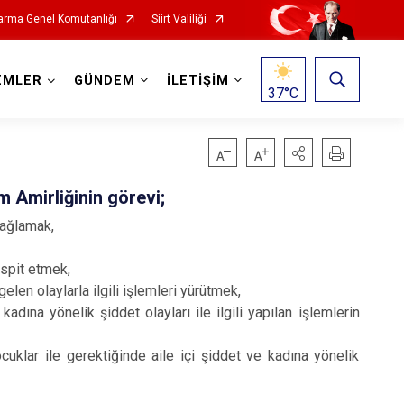
rma Genel Komutanlığı
Siirt Valiliği
EMLER
GÜNDEM
İLETİŞİM
37
°C
m Amirliğinin görevi;
sağlamak,
espit etmek,
elen olaylarla ilgili işlemleri yürütmek,
adına yönelik şiddet olayları ile ilgili yapılan işlemlerin
uklar ile gerektiğinde aile içi şiddet ve kadına yönelik