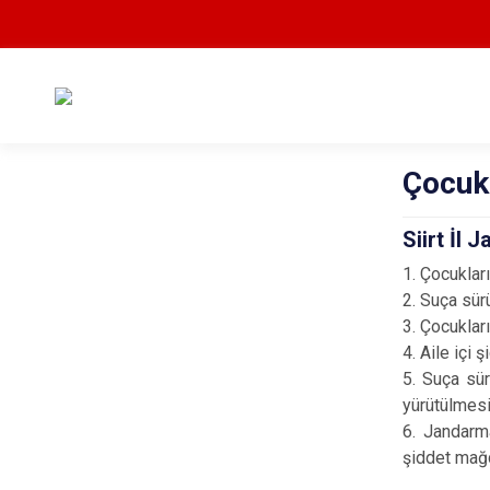
Çocuk 
Siirt İl
1. Çocuklar
2. Suça sür
3. Çocuklar
4. Aile içi
5. Suça sür
yürütülmesi
6. Jandarma
şiddet mağd