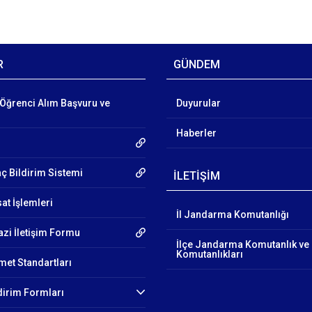
R
GÜNDEM
Öğrenci Alım Başvuru ve
Duyurular
Haberler
aç Bildirim Sistemi
İLETİŞİM
at İşlemleri
İl Jandarma Komutanlığı
azi İletişim Formu
İlçe Jandarma Komutanlık ve
Komutanlıkları
et Standartları
ldirim Formları