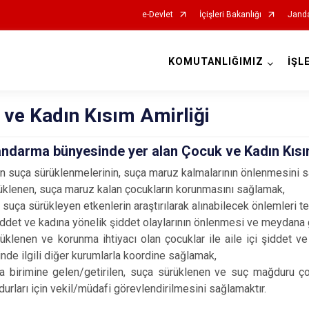
e-Devlet
İçişleri Bakanlığı
Janda
KOMUTANLIĞIMIZ
İŞL
İl Jandarma Komutanlıkları
ve Kadın Kısım Amirliği
 Jandarma bünyesinde yer alan Çocuk ve Kadın Kısı
ın suça sürüklenmelerinin, suça maruz kalmalarının önlenmesini 
üklenen, suça maruz kalan çocukların korunmasını sağlamak,
ı suça sürükleyen etkenlerin araştırılarak alınabilecek önlemleri t
 şiddet ve kadına yönelik şiddet olaylarının önlenmesi ve meydana g
üklenen ve korunma ihtiyacı olan çocuklar ile aile içi şiddet ve k
nde ilgili diğer kurumlarla koordine sağlamak,
 birimine gelen/getirilen, suça sürüklenen ve suç mağduru çoc
urları için vekil/müdafi görevlendirilmesini sağlamaktır.