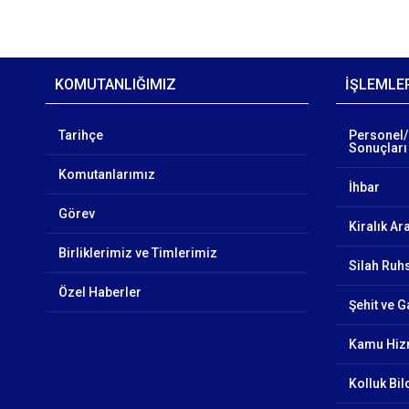
KOMUTANLIĞIMIZ
İŞLEMLE
Tarihçe
Personel/
Sonuçları
Komutanlarımız
İhbar
Görev
Kiralık Ar
Birliklerimiz ve Timlerimiz
Silah Ruhs
Özel Haberler
Şehit ve G
Kamu Hizm
Kolluk Bi