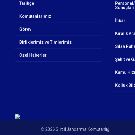
Tarihçe
Personel/
Sonuçları
Komutanlarımız
İhbar
Görev
Kiralık Ar
Birliklerimiz ve Timlerimiz
Silah Ruhs
Özel Haberler
Şehit ve G
Kamu Hizm
Kolluk Bi
© 2026 Siirt İl Jandarma Komutanlığı