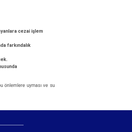
ayanlara cezai işlem
da farkındalık
cek.
onusunda
n bu önlemlere uyması ve su