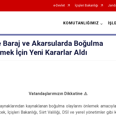
e-Devlet
İçişleri Bakanlığı
Janda
KOMUTANLIĞIMIZ
İŞL
İl Jandarma Komutanlıkları
nce Baraj ve Akarsularda Boğulma
emek İçin Yeni Kararlar Aldı
Vatandaşlarımızın Dikkatine ⚠️
u kaynaklarından kaynaklanan boğulma olaylarını önlemek amacıyla i
ek, İçişleri Bakanlığı, Siirt Valiliği, DSİ ve yerel yönetimler gibi 