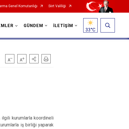
rma Genel Komutanlığı
Siirt Valiliği
EMLER
GÜNDEM
İLETİŞİM
33
°C
lgili kurumlarla koordineli
kurumlarla iş birliği yaparak